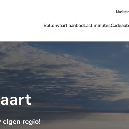
Marketi
Ballonvaart aanbod
Last minutes
Cadeaub
vaart
 eigen regio!