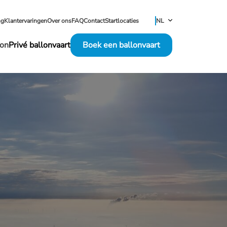
NL
ng
Klantervaringen
Over ons
FAQ
Contact
Startlocaties
FR
on
Privé ballonvaart
Boek een ballonvaart
EN