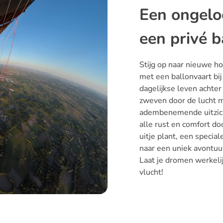
Een ongeloo
een privé b
Stijg op naar nieuwe h
met een ballonvaart bi
dagelijkse leven achter
zweven door de lucht m
adembenemende uitzich
alle rust en comfort do
uitje plant, een specia
naar een uniek avontuu
Laat je dromen werkeli
vlucht!